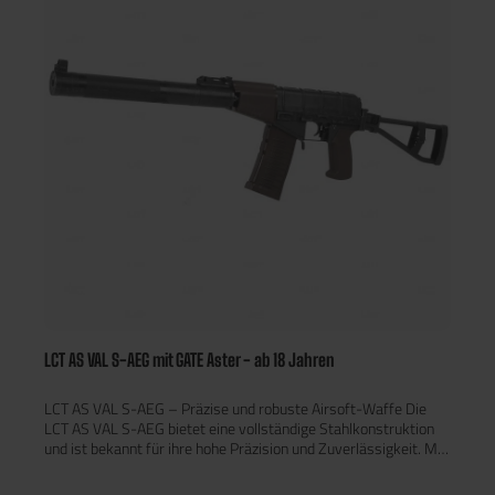
leistungsstarke Airsoft-Waffe suchen. Unkomplizierter
Versand von Artikeln ab 16 oder ab 18 Jahren! Kein Zusenden
von Ausweiskopien notwendig Keine Wartezeit durch eine
manuelle Altersverifikation Gewährleistung, dass die Sendung
nur an dich übergeben wird Um den Versand für dich zu
vereinfachen, haben wir ein System entwickelt, welches eine
einfache Zustellung an dich ermöglicht. Die Altersverifikation
erfolgt dabei im Moment der Zustellung nur an den Empfänger
der Bestellung unter Vorlage eines gültigen
Ausweisdokuments. Solltest du nicht Zuhause sein, dann
kannst du das Paket ganz einfach innerhalb von sieben
Werktagen in der nächstgelegenen DHL Filiale unter Vorlage
eines gültigen Ausweisdokuments mit deinem Namen
abholen. Mehr Infos
LCT AS VAL S-AEG mit GATE Aster - ab 18 Jahren
LCT AS VAL S-AEG – Präzise und robuste Airsoft-Waffe Die
LCT AS VAL S-AEG bietet eine vollständige Stahlkonstruktion
und ist bekannt für ihre hohe Präzision und Zuverlässigkeit. Mit
einem 435 mm Messing-Innenlauf und einem POM-Hop-Up-
System liefert sie eine exakte Flugbahn und eine starke