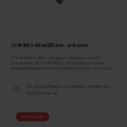
deinem Namen abholen. Mehr Infos
LCT AK-MOE S-AEG mit GATE Aster - ab 18 Jahren
LCT AK-MOE S-AEG – Kompakte Leistung für Airsoft-
Enthusiasten Die LCT AK-MOE S-AEG besticht durch ihre
kompakte Bauweise und volle Stahlkonstruktion, was sie zu
einer robusten und langlebigen Wahl für Airsoft-Spieler macht.
Mit einer Gesamtlänge von 370 mm und einem Gewicht von
nur 2,2 kg bietet sie eine ausgezeichnete Handhabung in engen
Um dieses Produkt zu bestellen, melden Sie
Spielsituationen. Leistungsmerkmale Innenlauf: 143 mm
sich bitte
hier
an.
Messing-Innenlauf für hohe Präzision. Hop-Up: Rotary Hop-Up
(POM) für verbesserte Flugbahnen. Magazin: 50-Schuss-
Magazin, perfekt für schnelle Feuerschläge. Technische Details
Motor: 22000 U/min für schnelle Feuerraten. Akku: Kompatibel
mit 7,4V und 11,1V Li-Poly-Akkus. Mündungsgewinde: 24 mm
Nicht auf Lager
CW für verschiedene Zubehörteile. Die LCT AK-MOE S-AEG ist
die perfekte Wahl für Spieler, die eine kompakte, robuste und