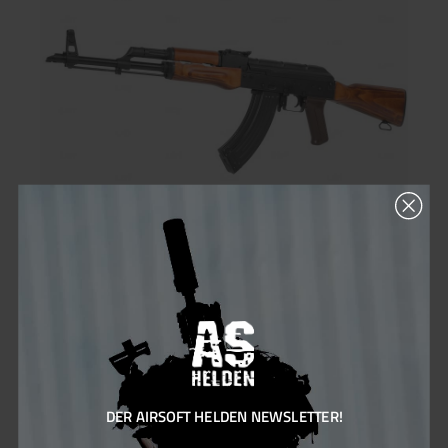
darstellt. Unkomplizierter Versand von Artikeln ab 16 oder ab
18 Jahren!Kein Zusenden von Ausweiskopien notwendig Keine
Wartezeit durch eine manuelle
Altersverifikation Gewährleistung, dass die Sendung nur an dich
übergeben wird Um den Versand für dich zu vereinfachen,
haben wir ein System entwickelt, welches eine einfache
Zustellung an dich ermöglicht. Die Altersverifikation erfolgt
dabei im Moment der Zustellung nur an den Empfänger der
Bestellung unter Vorlage eines gültigen Ausweisdokuments.
Solltest du nicht Zuhause sein, dann kannst du das Paket ganz
einfach innerhalb von sieben Werktagen in der nächstgelegenen
DHL Filiale unter Vorlage eines gültigen Ausweisdokuments mit
deinem Namen abholen. Mehr Infos
LCT LCKM S-AEG mit GATE Aster - ab 18 Jahren
Die LCT LCKM S-AEG überzeugt durch ihr kompaktes Design
und ihre hohe Leistung. Mit einer Gesamtlänge von 913 mm
und einem Gewicht von 3,5 kg ist sie sowohl robust als auch
handlich, perfekt für schnelle, präzise Schüsse.Technische
DER AIRSOFT HELDEN NEWSLETTER!
Merkmale: Innenlauf: 435 mm Messing-Innenlauf für hohe
Präzision. Hop-Up: Rotary Hop-Up (POM) für verbesserte