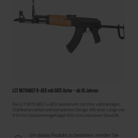
Wartezeit durch eine manuelle
Altersverifikation Gewährleistung, dass die Sendung nur an dich
übergeben wird Um den Versand für dich zu vereinfachen,
haben wir ein System entwickelt, welches eine einfache
Zustellung an dich ermöglicht. Die Altersverifikation erfolgt
dabei im Moment der Zustellung nur an den Empfänger der
Bestellung unter Vorlage eines gültigen Ausweisdokuments.
Solltest du nicht Zuhause sein, dann kannst du das Paket ganz
einfach innerhalb von sieben Werktagen in der nächstgelegenen
DHL Filiale unter Vorlage eines gültigen Ausweisdokuments mit
deinem Namen abholen.Mehr Infos
LCT M70ABE2 S-AEG mit GATE Aster - ab 18 Jahren
Die LCT M70 AB2 S-AEG beeindruckt mit ihrer vollständigen
Stahlkonstruktion und kompaktem Design. Mit einer Länge von
910 mm (zusammengeklappt 650 mm) und einem Gewicht
von 3,6 kg bietet sie eine stabile Handhabung und hohe
Langlebigkeit. Leistungsmerkmale Innenlauf: 435 mm
Messing-Innenlauf für präzise Schüsse. Hop-Up: Rotary Hop-
Um dieses Produkt zu bestellen, melden Sie
Up (POM) für optimierte Flugbahnen. Feuergeschwindigkeit: