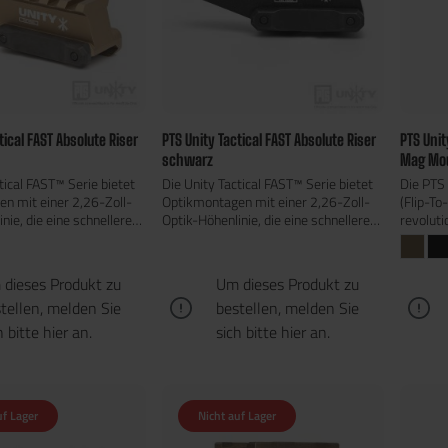
tical FAST Absolute Riser
PTS Unity Tactical FAST Absolute Riser
PTS Unit
schwarz
Mag Mo
tical FAST™ Serie bietet
Die Unity Tactical FAST™ Serie bietet
Die PTS 
n mit einer 2,26-Zoll-
Optikmontagen mit einer 2,26-Zoll-
(Flip-T
nie, die eine schnellere
Optik-Höhenlinie, die eine schnellere
revoluti
rbeitung des
visuelle Verarbeitung des
Vergröß
s ermöglicht. Diese
Schlachtfelds ermöglicht. Diese
patentie
position sorgt für eine
erhöhte Optikposition sorgt für eine
Mechani
dieses Produkt zu
Um dieses Produkt zu
korrekte Kopfhaltung,
ergonomisch korrekte Kopfhaltung,
herkömm
tellen, melden Sie
bestellen, melden Sie
rnehmung verbessert
was die Wahrnehmung verbessert
Montage
erfassung beschleunigt –
und die Zielerfassung beschleunigt –
seitlich
h bitte
hier
an.
sich bitte
hier
an.
 beim Tragen von
insbesondere beim Tragen von
potenzie
räten, Schutzmasken,
Nachtsichtgeräten, Schutzmasken,
Magnifie
rn und anderer
Plattenträgern und anderer
direkt ü
TS Unity Tactical FAST™
Ausrüstung.PTS Unity Tactical FAST™
wodurch
uf Lager
Nicht auf Lager
wertige Erhöhung für
Riser – Hochwertige Erhöhung für
völlig f
ereGefertigt aus 6000er
RotpunktvisiereGefertigt aus 6000er
Overco