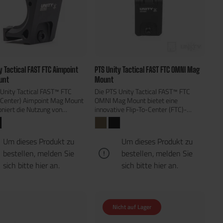
y Tactical FAST FTC Aimpoint
PTS Unity Tactical FAST FTC OMNI Mag
unt
Mount
Unity Tactical FAST™ FTC
Die PTS Unity Tactical FAST™ FTC
o-Center) Aimpoint Mag Mount
OMNI Mag Mount bietet eine
oniert die Nutzung von
innovative Flip-To-Center (FTC)-
erungsoptiken mit ihrer
Mechanik, die den Magnifier direkt
rten Flip-To-Center (FTC)-
über der Waffe verstaut, ohne das
k. Im Gegensatz zu
Sichtfeld der Hauptoptik zu blockieren.
Um dieses Produkt zu
Um dieses Produkt zu
lichen Flip-To-Side-
Dies sorgt für ein besonders niedriges
bestellen, melden Sie
bestellen, melden Sie
n, bei denen der Magnifier
Profil und eliminiert die üblichen
 ausgeklappt wird und
Störfaktoren herkömmlicher Flip-To-
sich bitte
hier
an.
sich bitte
hier
an.
ll stören kann, wird der
Side-Montagen.Die Montage nutzt
r mit der FTC-Technologie
einen Force-to-Overcome-
ber der Waffe verstaut,
Mechanismus, der einen schnellen und
 das Sichtfeld der Hauptoptik
intuitiven Wechsel ermöglicht – ohne
Nicht auf Lager
rei bleibt.Dank des Force-to-
Knöpfe oder Hebel zu betätigen.
me-Mechanismus kann der
Zudem wurde sie speziell entwickelt,