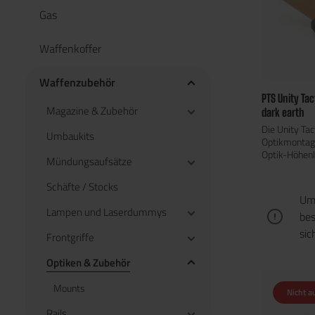
Gas
Waffenkoffer
Waffenzubehör
PTS Unity Tac
Magazine & Zubehör
dark earth
Die Unity Tac
Umbaukits
Optikmontage
Optik-Höhenli
Mündungsaufsätze
visuelle Vera
Schlachtfeld
Schäfte / Stocks
erhöhte Optik
Um 
ergonomisch 
Lampen und Laserdummys
bes
was die Wah
und die Ziel
sic
Frontgriffe
insbesondere
Nachtsichtge
Optiken & Zubehör
Plattenträge
Ausrüstung.P
Mounts
Nicht a
Riser – Hoch
Rotpunktvisi
Rails