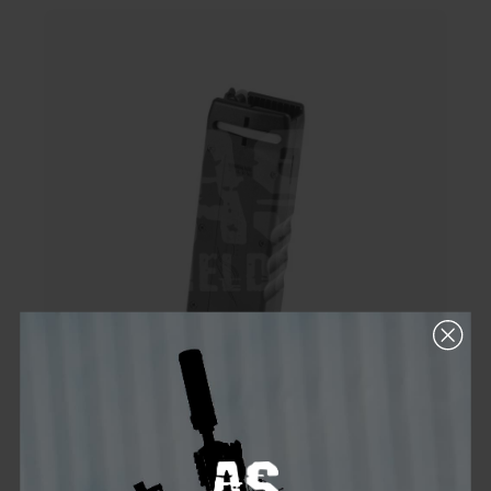
PTS ODIN M12 Sidewinder Speedloader
Der M12 Sidewinder ist ein unverzichtbares Tool für jeden