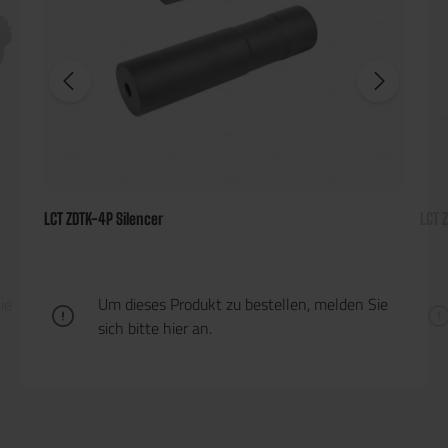
LCT ZDTK-4P Silencer
LCT 
ie
Um dieses Produkt zu bestellen, melden Sie
sich bitte
hier
an.