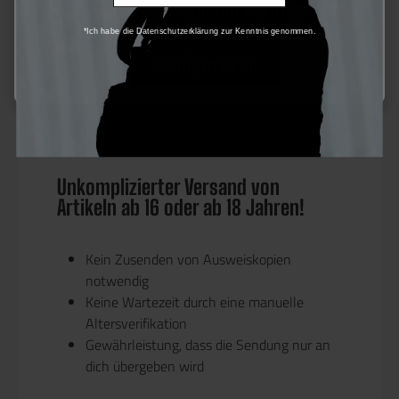
Nur technisch notwendige
MOSFET-kompatibel
für eine stabilere
*Ich habe die Datenschutzerklärung zur Kenntnis genommen.
Performance.
Konfigurieren
Die
LCT M-LOK LCK104 S-AEG
ist die ideale
Wahl für Spieler, die eine
anpassungsfähige
,
robuste
und
präzise
Airsoft-Waffe suchen.
Unkomplizierter Versand von
Artikeln ab 16 oder ab 18 Jahren!
Kein Zusenden von Ausweiskopien
notwendig
Keine Wartezeit durch eine manuelle
Altersverifikation
Gewährleistung, dass die Sendung nur an
dich übergeben wird