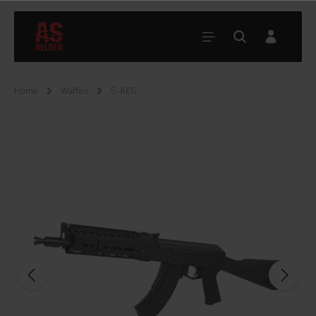
Home
Waffen
S-AEG