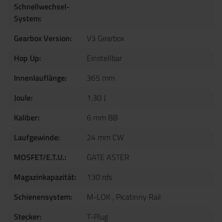
Schnellwechsel-
System:
Gearbox Version:
V3 Gearbox
Hop Up:
Einstellbar
Innenlauflänge:
365 mm
Joule:
1.30 J
Kaliber:
6 mm BB
Laufgewinde:
24 mm CW
MOSFET/E.T.U.:
GATE ASTER
Magazinkapazität:
130 rds
Schienensystem:
M-LOK
, Picatinny Rail
Stecker:
T-Plug