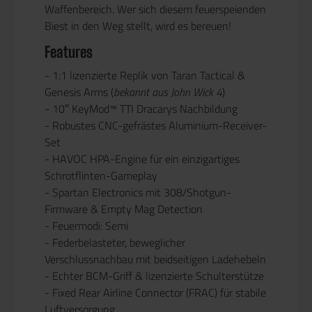
Waffenbereich. Wer sich diesem feuerspeienden
Biest in den Weg stellt, wird es bereuen!
Features
- 1:1 lizenzierte Replik von Taran Tactical &
Genesis Arms (
bekannt aus John Wick 4
)
- 10″ KeyMod™ TTI Dracarys Nachbildung
- Robustes CNC-gefrästes Aluminium-Receiver-
Set
- HAVOC HPA-Engine für ein einzigartiges
Schrotflinten-Gameplay
- Spartan Electronics mit 308/Shotgun-
Firmware & Empty Mag Detection
- Feuermodi: Semi
- Federbelasteter, beweglicher
Verschlussnachbau mit beidseitigen Ladehebeln
- Echter BCM-Griff & lizenzierte Schulterstütze
- Fixed Rear Airline Connector (FRAC) für stabile
Luftversorgung