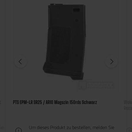
t
PTS EPM-LR SR25 / AR10 Magazin 150rds Schwarz
Wolv
Remo
ie
Um dieses Produkt zu bestellen, melden Sie