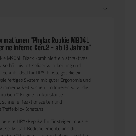
ormationen "Phylax Rookie M904L
rine Inferno Gen.2 - ab 18 Jahren"
kie M904L Black
kombiniert ein attraktives
-Verhältnis mit solider Verarbeitung und
echnik. Ideal für HPA-Einsteiger, die ein
 spielfertiges System mit guter Ergonomie und
rammierbarkeit suchen. Im Inneren sorgt die
rno Gen.2 Engine
für konstante
, schnelle Reaktionszeiten und
 Trefferbild-Konstanz.
lbereite HPA-Replika für Einsteiger: robuste
eise, Metall-Bedienelemente und die
rno Gen.2 Engine — perfekt abgestimmt für