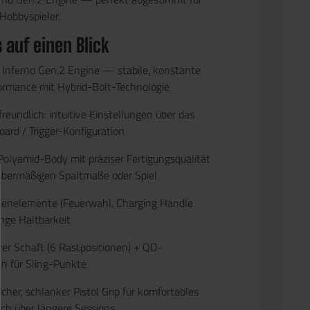
 Hobbyspieler.
 auf einen Blick
 Inferno Gen.2 Engine
— stabile, konstante
rmance mit Hybrid-Bolt-Technologie
freundlich
: intuitive Einstellungen über das
ard / Trigger-Konfiguration
Polyamid-Body
mit präziser Fertigungsqualität
bermäßigen Spaltmaße oder Spiel
ienelemente
(Feuerwahl, Charging Handle
lange Haltbarkeit
rer Schaft
(6 Rastpositionen) + QD-
 für Sling-Punkte
her, schlanker Pistol Grip
für komfortables
uch über längere Sessions