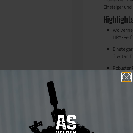
Einsteiger und
Highlights
Wolverine
HPA-Perfo
Einsteiger
Spartan Bo
Robuster 
— keine ü
Metallbed
etc.) für 
Verstellba
Aufnahmen
Ergonomisc
Spielen a