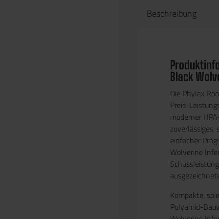
Beschreibung
Produktinf
Black Wolve
Die
Phylax Roo
Preis-Leistungs
moderner HPA-T
zuverlässiges,
einfacher Prog
Wolverine Infe
Schussleistung
ausgezeichnete
Kompakte, spie
Polyamid-Bauw
Wolverine Infe