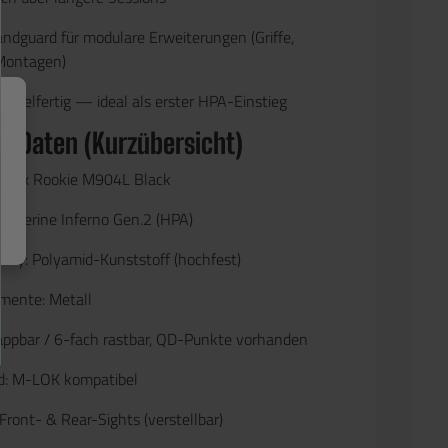
ndguard
für modulare Erweiterungen (Griffe,
Montagen)
 spielfertig
— ideal als erster HPA-Einstieg
e Daten (Kurzübersicht)
ylax Rookie M904L Black
olverine Inferno Gen.2 (HPA)
Body:
Polyamid-Kunststoff (hochfest)
mente:
Metall
appbar / 6-fach rastbar, QD-Punkte vorhanden
d:
M-LOK kompatibel
Front- & Rear-Sights (verstellbar)