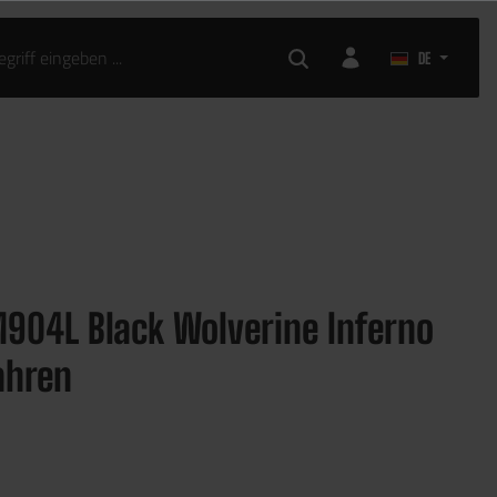
KLEIDUNG
AIRSOFT ZUBEHÖR
DE
M904L Black Wolverine Inferno
ahren