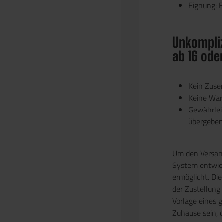
Eignung:
E
Unkompliz
ab 16 ode
Kein Zus
Keine Wart
Gewährlei
übergebe
Um den Versand
System entwick
ermöglicht. Die
der Zustellung
Vorlage eines 
Zuhause sein, 