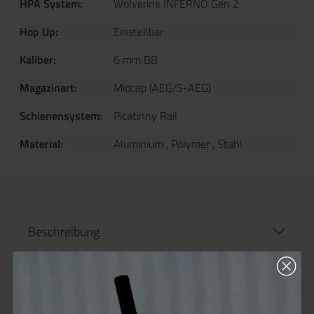
HPA System:
Wolverine INFERNO Gen 2
Hop Up:
Einstellbar
Kaliber:
6 mm BB
Magazinart:
Midcap (AEG/S-AEG)
Schienensystem:
Picatinny Rail
Material:
Aluminium
, Polymer
, Stahl
Beschreibung
Produktinformationen "Phylax PP6-1
Karabiner HPA - ab 18 Jahren"