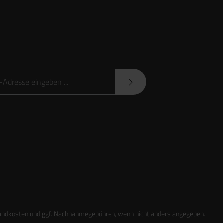
sse*
Datenschutzbestimmungen
zur Kenntnis genommen und
sen und bin mit ihnen einverstanden.
andkosten
und ggf. Nachnahmegebühren, wenn nicht anders angegeben.