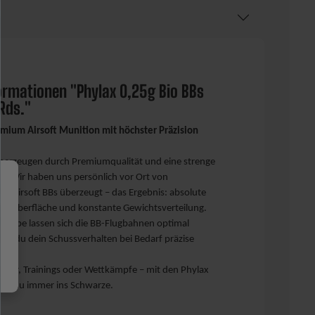
ormationen "Phylax 0,25g Bio BBs
Rds."
emium Airsoft Munition mit höchster Präzision
überzeugen durch Premiumqualität und eine strenge
le. Wir haben uns persönlich vor Ort von
er Airsoft BBs überzeugt – das Ergebnis: absolute
kte Oberfläche und konstante Gewichtsverteilung.
n Farbe lassen sich die BB-Flugbahnen optimal
ch du dein Schussverhalten bei Bedarf präzise
.
pieler, Trainings oder Wettkämpfe – mit den Phylax
fst du immer ins Schwarze.