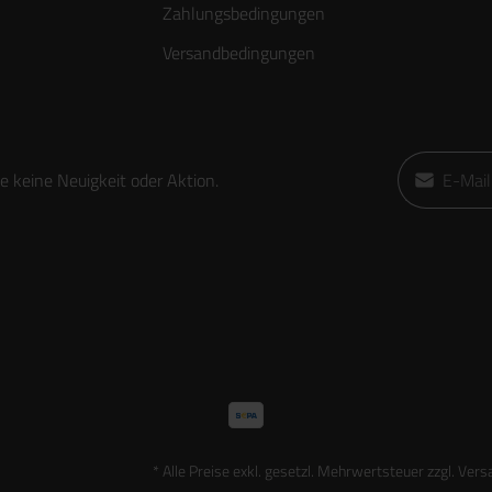
Zahlungsbedingungen
Versandbedingungen
E-Mail-Adre
 keine Neuigkeit oder Aktion.
Ich habe die
die
AGB
gele
* Alle Preise exkl. gesetzl. Mehrwertsteuer zzgl.
Vers