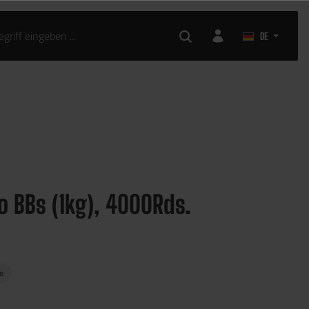
KLEIDUNG
AIRSOFT ZUBEHÖR
DE
o BBs (1kg), 4000Rds.
ge