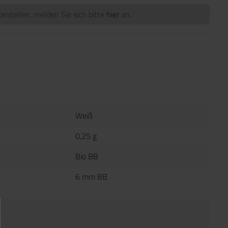
estellen, melden Sie sich bitte
hier
an.
Weiß
0,25 g
Bio BB
6 mm BB