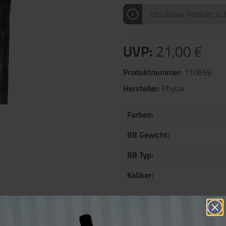
Um dieses Produkt zu b
UVP:
21,00 €
Produktnummer:
110659
Hersteller:
Phylax
Farben:
BB Gewicht:
BB Typ:
Kaliber: