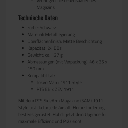
Verlängert die Lebensdauer des
Magazins
Technische Daten
Farbe:
Schwarz
Material:
Metalllegierung
Oberflächenfinish:
Matte Beschichtung
Kapazität:
24 BBs
Gewicht:
ca. 127 g
Abmessungen (mit Verpackung):
46 x 35 x
150 mm
Kompatibilität:
Tokyo Marui 1911 Style
PTS EB x ZEV 1911
Mit dem
PTS SideArm Magazine (SAM) 1911
Style
bist du für jede Airsoft-Herausforderung
bestens gerüstet. Hol dir jetzt dein Upgrade für
maximale Effizienz und Präzision!