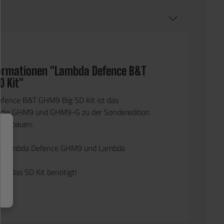
ormationen "Lambda Defence B&T
D Kit"
fence B&T GHM9 Big SD Kit ist das
 die GHM9 und GHM9-G zu der Sonderedition
umzubauen.
ie Lambda Defence GHM9 und Lambda
-G.
rd das SD Kit benötigt!