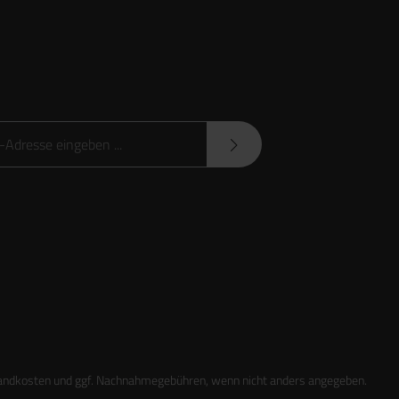
sse*
Datenschutzbestimmungen
zur Kenntnis genommen und
sen und bin mit ihnen einverstanden.
andkosten
und ggf. Nachnahmegebühren, wenn nicht anders angegeben.