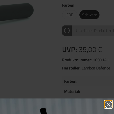
Farben
FDE
Schwarz
Um dieses Produkt zu b
UVP:
35,00 €
Produktnummer:
109914.1
Hersteller:
Lambda Defence
Farben:
Material: