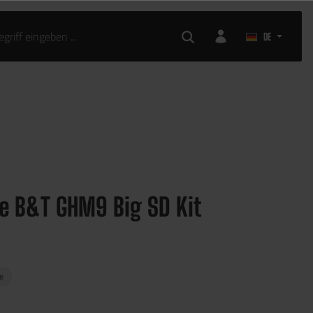
AIRSOFT ZUBEHÖR
DE
 B&T GHM9 Big SD Kit
ge