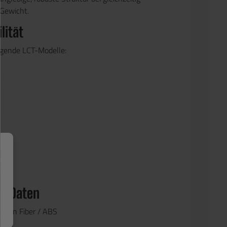
Gewicht.
lität
olgende
LCT-Modelle
:
he Daten
ylon Fiber / ABS