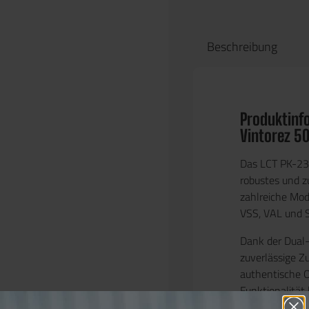
Beschreibung
Produktinf
Vintorez 5
Das
LCT PK-23
robustes und z
zahlreiche Mod
VSS, VAL und 
Dank der
Dual
zuverlässige Zu
authentische O
Funktionalität
sorgt für eine 