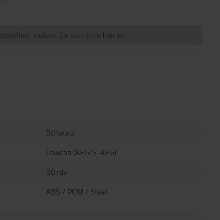
estellen, melden Sie sich bitte
hier
an.
Schwarz
Lowcap (AEG/S-AEG)
50 rds
ABS / POM / Steel