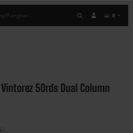
AIRSOFT ZUBEHÖR
DE
 Vintorez 50rds Dual Column
ge