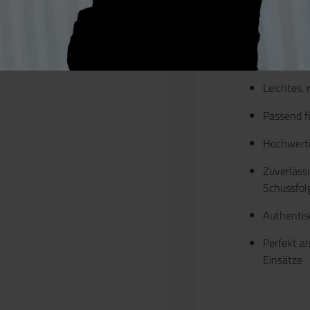
Gewicht:
9
Kapazität:
Vorteile 
Leichtes,
Passend f
Hochwerti
Zuverläss
Schussfol
Authentis
Perfekt al
Einsätze