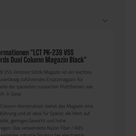
ormationen "LCT PK-239 VSS
0rds Dual Column Magazin Black"
9 VSS Vintorez 50rds Magazin
ist ein leichtes,
uverlässig zuführendes Ersatzmagazin für
elle der speziellen russischen Plattformen wie
SR-3-Serie.
-Column-Konstruktion
bietet das Magazin eine
führung und ist ideal für Spieler, die Wert auf
ptik, geringes Gewicht und hohe
 legen. Das verwendete
Nylon Fiber / ABS
langlebige, robuste Struktur bei gleichzeitig