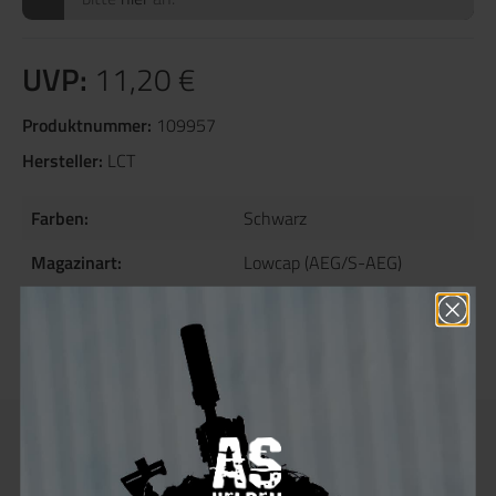
UVP:
11,20 €
Produktnummer:
109957
Hersteller:
LCT
Farben:
Schwarz
Magazinart:
Lowcap (AEG/S-AEG)
Magazinkapazität:
70 rds
Material:
ABS / POM / Steel
Beschreibung