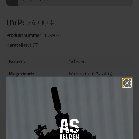
UVP:
24,00 €
Produktnummer:
109978
Hersteller:
LCT
Farben:
Schwarz
Magazinart:
Midcap (AEG/S-AEG)
Magazinkapazität:
130 rds
Material:
ABS / POM / Steel
Beschreibung