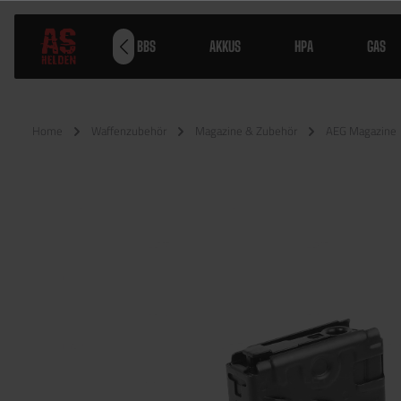
WAFFEN
BBS
AKKUS
HPA
GAS
Home
Waffenzubehör
Magazine & Zubehör
AEG Magazine