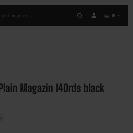
AIRSOFT ZUBEHÖR
DE
Plain Magazin 140rds black
ge