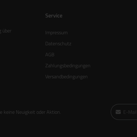
Service
g über
Impressum
Datenschutz
AGB
Zahlungsbedingungen
Versandbedingungen
E-Mail-Adre
 keine Neuigkeit oder Aktion.
Ich habe die
die
AGB
gele